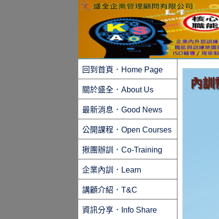
回到首頁．Home Page
內訓
關於盛全．About Us
最新消息．Good News
公開課程．Open Courses
揪團辦訓．Co-Training
企業內訓．Learn
講顧介紹．T&C
資訊分享．Info Share