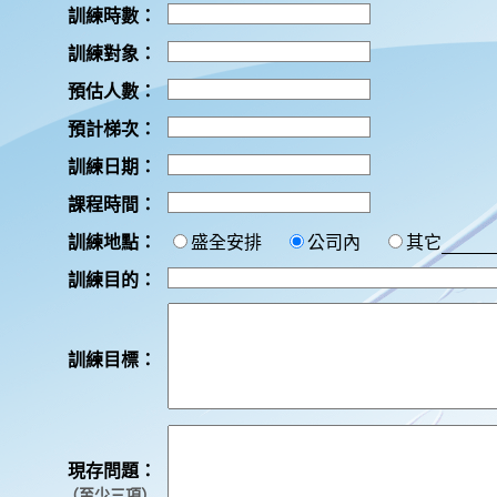
訓練時數：
訓練對象：
預估人數：
預計梯次：
訓練日期：
課程時間：
訓練地點：
盛全安排
公司內
其它
訓練目的：
訓練目標：
現存問題：
（至少三項）