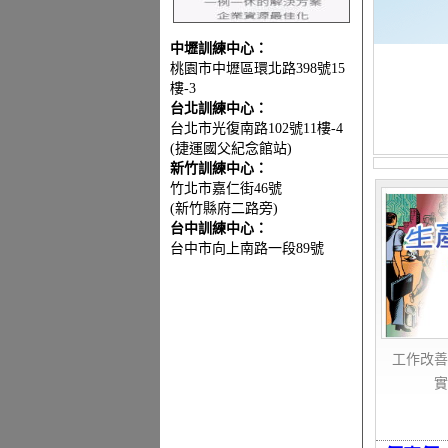
中壢訓練中心：
桃園市中壢區環北路398號15
樓-3
台北訓練中心：
台北市光復南路102號11樓-4
(捷運國父紀念館站)
新竹訓練中心：
竹北市嘉仁街46號
(新竹縣府二路旁)
台中訓練中心：
台中市向上南路一段89號
工作改善
實