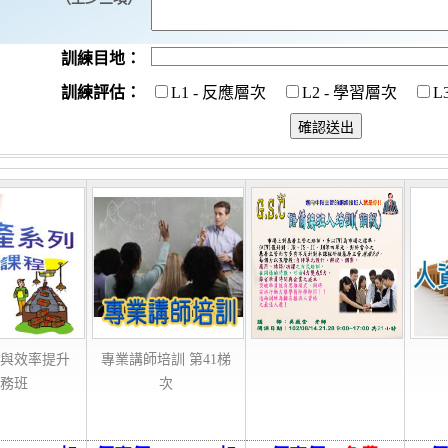
訓練目地：
訓練評估：
L1 - 反應層次
L2 - 學習層次
L
與效率提升
專業講師培訓 第41梯
務班
次